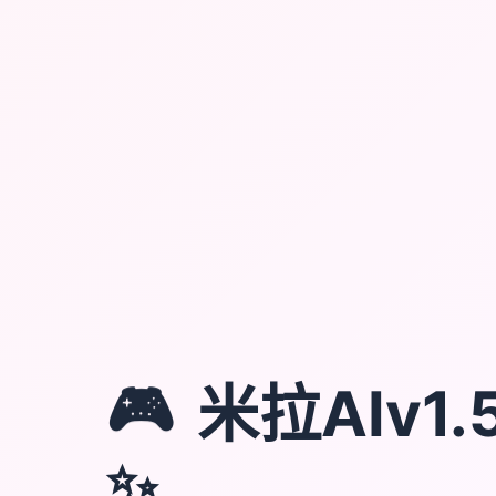
🎮
米拉AIv1.5
✨