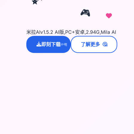
🎮
米拉AIv1.5.2 AI版,PC+安卓,2.94G,Mila AI
🤔
即刻下载
了解更多
💫
✨
⭐