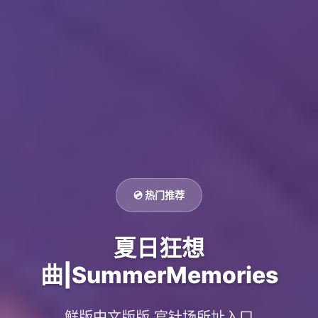
💿 热门推荐
夏日狂想
曲|SummerMemories
鲜版中文版版,官针场所址入口