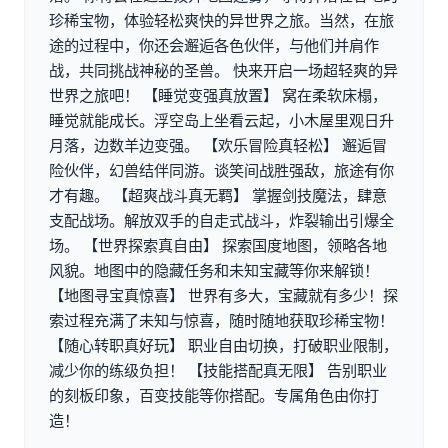
珍稀宝物，体验轻松爽快的异世界之旅。当然，在旅
途的过程中，你还会邂逅各色伙伴，与他们并肩作
战，共同挑战神秘的圣兽。 快来开启一场超轻爽的异
世界之旅吧！ 【睡觉变强真放置】 窝在柔软床榻，
睡觉就能成长。浮空岛上坐看云起，小木屋里观日升
月落，边数羊边变强。 【欢乐冒险真轻松】 邂逅冒
险伙伴，幻兽结伴同游。谈笑间战胜强敌，旅途有你
才有趣。 【超爽战斗真无羁】 掌握剑技魔法，肆意
支配战场。解放双手的自走式战斗，炸裂输出引爆全
场。 【世界探索真自由】 探索国度地图，领略各地
风貌。地图中的隐藏任务和未知宝藏等你来解锁！
【地图寻宝真惊喜】 世界有多大，宝藏就有多少！探
索过程充满了未知与惊喜，随时随地获取珍稀宝物！
【随心转职真好玩】 职业自由切换，打破职业限制，
减少你的练级负担！ 【技能搭配真无限】 告别职业
的刻板印象，百变技能等你搭配。专属角色由你打
造！