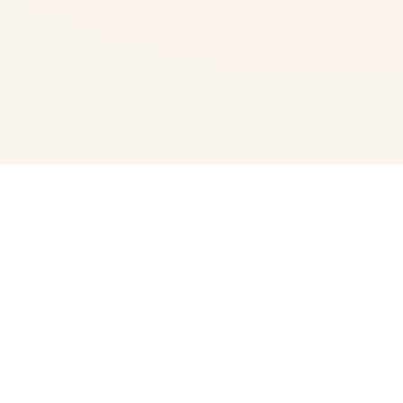
📌 游戏详情
水电工幻想角色扩展 DLC 第二弹！免费畅享全新内容！终
于——它来啦！ 感谢大家如此耐心的等待。今天，我们终
于要发布《水电工幻想》的第二款 DLC 啦 相信不少朋友早
就猜出剪影中的角色是谁了吧？ 答案就是……公会接待员与
商店老板娘 两位新角色的解锁条件： 腐化所有女性角色。