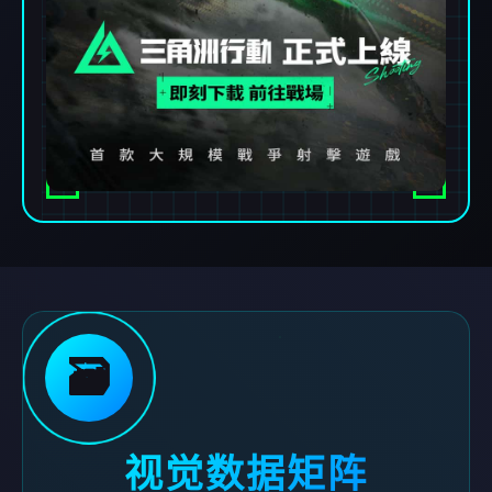
🗃️
视觉数据矩阵