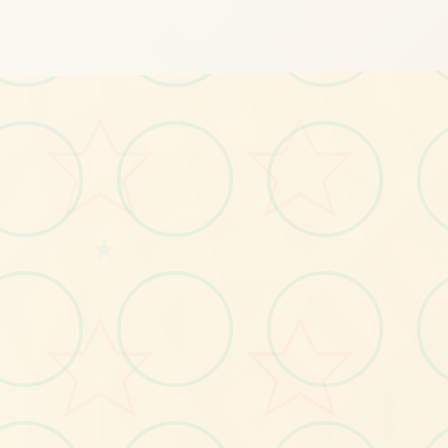
📩
★
♡
♡