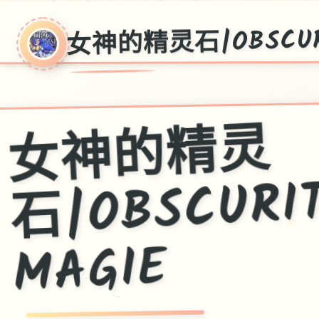
女神的精灵石|OBSCURI
女
神
的
精
灵
石|OBSCUR
★
MAGIE
～