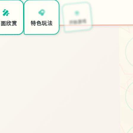
🌍
🎧
🎤
开始游戏
特色玩法
画面欣赏