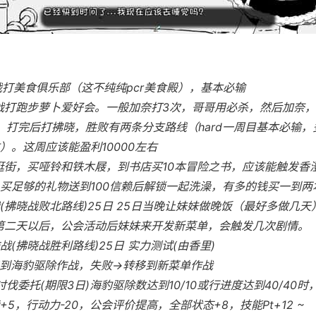
流战打美食俱乐部（这不纯纯pcr美食殿），基本必输
流战打跑步萝卜爱好会。一般加奈打3次，哥哥用必杀，然后加奈
。打完后打拂晓，胜败有两条分支路线（hard一周目基本必输，
）。这周应该能盈利10000左右
出逛街，买哑铃和铁木屐，到书店买10本冒险之书，应该能触发香
买足够的礼物送到100信赖后解锁一起洗澡，有多的钱买一到两
(拂晓战败北路线)25日 25日当晚让妹妹做晚饭（最好多做几天
第二天以后，公会活动后妹妹来开发新菜单，会触发几次剧情。
战(拂晓战胜利路线)25日 实力测试(由香里)
到海豹驱除作战，失败→转移到新菜单作战
讨伐委托(期限3日)海豹驱除数达到10/10或行进度达到40/40时
+5，行动力-20，公会评价提高，全部状态+8，技能Pt+12 ~