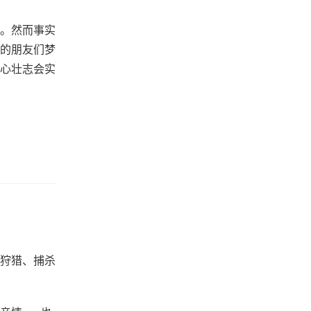
。然而事实
的朋友们梦
心壮志会实
狩猎、捕杀