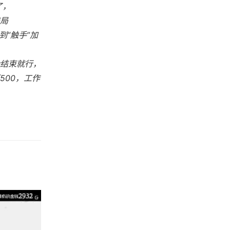
了，
结局
到“触手”加
合结束就行，
500，工作