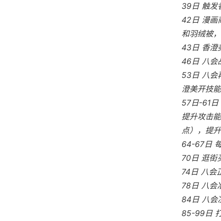
39日 触
42日 漫
和羽绒被，
43日 香
46日 八
53日 八
澄美开技能
57日-6
提升攻击能
点），提升
64-67
70日 逛
74日 八
78日 八
84日 八
85-99