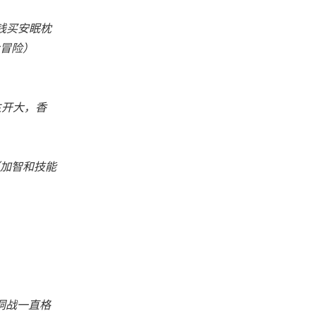
钱买安眠枕
冒险）
主开大，香
加智和技能
黑洞战一直格