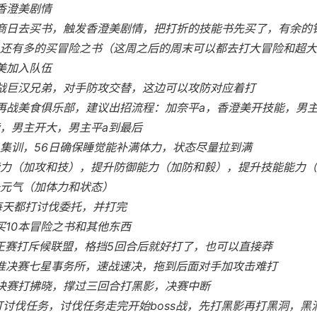
发香澄美剧情
画商日去买书，触发香澄美剧情，把打折的技能书先买了，有余的
还有多的买冒险之书（这周之后的周末可以都去打大冒险和超大
澄美加入队伍
会战巨汉兄弟，对手防攻交替，这边可以攻防对应着打
会再战美食俱乐部，建议出招流程：加奈平a，香澄美开技能，男
，男主开大，男主平a到最后
1日 集训，56日确保睡觉能补满体力，状态尽量拉到满
力（加攻和技），提升防御能力（加防和毅），提升技能能力（
元气（加体力和状态）
日 每天都打讨伐委托，并打完
街买10本冒险之书和其他东西
会正赛打斥候联盟，格挡5回合后就好打了，也可以直接莽
会准决赛七星事务所，速战速决，拖到后面对手加攻击难打
会决赛打拂晓，撑过三回合打黑影，决赛中断
日 打讨伐任务，讨伐任务走完开始boss战，先打黑影再打黑洞，