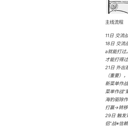
主线流程
11日 交
18日 交
a就能打过
才能打得过
21日 外
（重要），
新菜单作战
菜单作战”
海豹驱除作
打赢→转移
29日 触发
侣”战※信赖