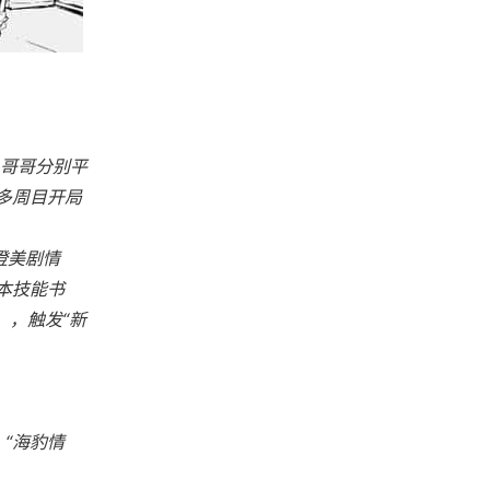
，哥哥分别平
多周目开局
澄美剧情
本技能书
），触发“新
，“海豹情