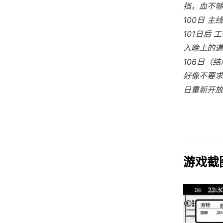
挡，血不够
100日 
101日后
入晚上的道
106日（
好像不要求
日重新开放
游戏截