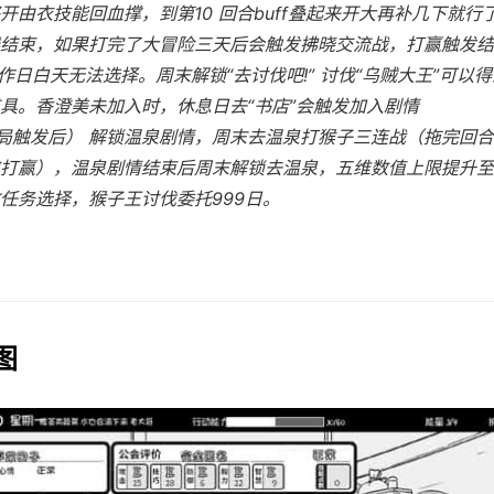
开由衣技能回血撑，到第10 回合buff叠起来开大再补几下就行
主线结束，如果打完了大冒险三天后会触发拂晓交流战，打赢触发
 工作日白天无法选择。周末解锁“去讨伐吧!” 讨伐“乌贼大王”可以得
具。香澄美未加入时，休息日去“书店”会触发加入剧情
结局触发后） 解锁温泉剧情，周末去温泉打猴子三连战（拖完回
打赢），温泉剧情结束后周末解锁去温泉，五维数值上限提升至
任务选择，猴子王讨伐委托999日。
图