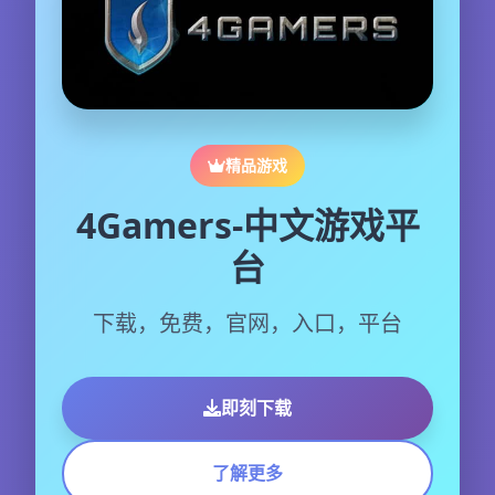
精品游戏
4Gamers-中文游戏平
台
下载，免费，官网，入口，平台
即刻下载
了解更多