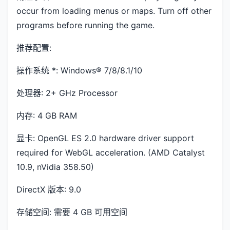
occur from loading menus or maps. Turn off other
programs before running the game.
推荐配置:
操作系统 *: Windows® 7/8/8.1/10
处理器: 2+ GHz Processor
内存: 4 GB RAM
显卡: OpenGL ES 2.0 hardware driver support
required for WebGL acceleration. (AMD Catalyst
10.9, nVidia 358.50)
DirectX 版本: 9.0
存储空间: 需要 4 GB 可用空间