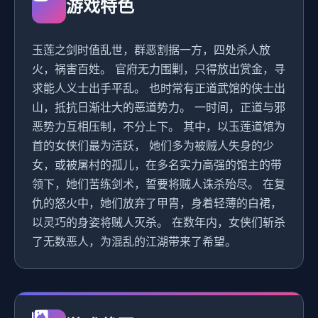
游戏特色
玉莲之剑时值乱世，群恶割据一方，四处杀人放
火，祸害百姓。 官府无力围剿，只得放出赏金，寻
求能人义士出手平乱。 也时常有正道武馆的侠士出
山，抵抗日渐壮大的恶道势力。 一时间，正道与邪
恶势力互相压制，不分上下。 其中，以玉莲道馆为
首的女侠们最为活跃， 她们多为被贼人失身的少
女，或被屠村的孤儿，在多名实力高强的馆主的带
领下，她们苦练剑术，誓要将贼人诛杀殆尽。 在复
仇的怒火中，她们放弃了甲胄，身着轻薄的白裙，
以灵巧的身姿将贼人灭杀。 在数年内，女侠们斩杀
了无数恶人，为混乱的江湖带来了希望。