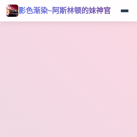
影色渐染~阿斯林顿的妹神官