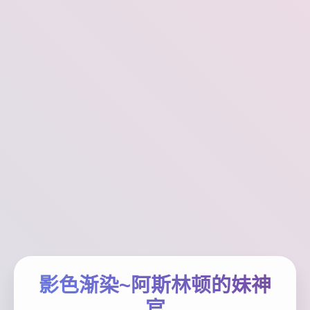
影色渐染~阿斯林顿的妹神
官