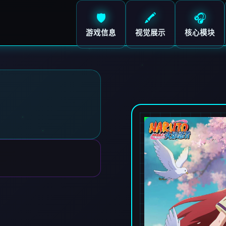
🛡️
🖍️
🎧
游戏信息
视觉展示
核心模块
师