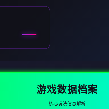
游戏数据档案
核心玩法信息解析